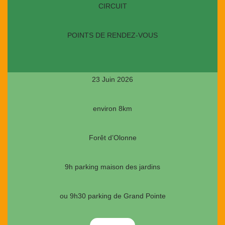
CIRCUIT
POINTS DE RENDEZ-VOUS
23 Juin 2026
environ 8km
Forêt d’Olonne
9h parking maison des jardins
ou 9h30 parking de Grand Pointe